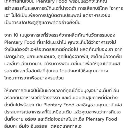
เทศกาลกินเจปีนี้ Plentary Food พร้อมแล้วที่จะให้คุณ
สร้างสรรค์ประสบการณ์กินเจที่น่าจดจำ การเลือกบริโภค "อาหาร
เจ" ไม่ได้เป็นเพียงการปฏิบัติตามประเพณี แต่อาหารเจยัง
เป็นการเปิดประตูสู่สุขภาพที่ดีอย่างยั่งยืน
จาก 10 เมนูอาหารเจที่รังสรรค์จากผลิตภัณฑ์นวัตกรรมของ
Plentary Food ที่เราได้แนะนำไป คุณจะเห็นได้ว่าอาหารเจไม่
จำเป็นต้องจำเจหรือขาดรสชาติอีกต่อไป ผลิตภัณฑ์ของเรา อาทิ
ปลาทูน่าเจ, ปลาแซลมอนเจ, ลูกชิ้นกุ้งจากพืช, สเต๊กเนื้อจากพืช
และอื่นๆ อีกมากมาย ได้รับการพัฒนาขึ้นมาเพื่อให้คุณได้สัมผัส
รสชาติและเนื้อสัมผัสที่คุ้นเคย โดยยังคงไว้ซึ่งคุณค่าทาง
โภชนาการจากพืชอย่างครบถ้วน
ให้เทศกาลกินเจปีนี้เป็นช่วงเวลาที่คุณได้อิ่มบุญอย่างเต็มที่ อิ่ม
อร่อยกับอาหารเจที่สร้างสรรค์ และอิ่มเอมกับสุขภาพที่ดีอย่าง
ยั่งยืนไปพร้อมๆ กัน Plentary Food ขอเชิญชวนคุณมาสัมผัส
ประสบการณ์อาหารเจที่ไม่เหมือนเดิม แล้วคุณจะพบว่าการกินเจ
นั้นทั้งง่าย อร่อย และดีต่อใจอย่างไม่น่าเชื่อ Plentary Food
อิ่มบุญ อิ่มใจ อิ่มอร่อย ตลอดเทศกาลเจ