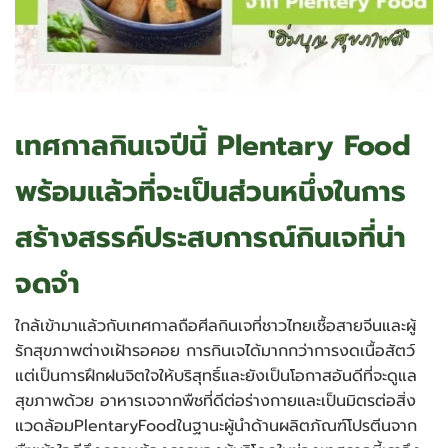
เทศกาลกินเจปีนี้ Plentary Food
พร้อมแล้วที่จะเป็นส่วนหนึ่งในการ
สร้างสรรค์ประสบการณ์กินเจที่น่า
จดจำ
ใกล้เข้ามาแล้วกับเทศกาลถือศีลกินเจที่ชาวไทยเชื้อสายจีนและผู้
รักสุขภาพต่างเฝ้ารอคอย การกินเจได้มากกว่าการงดเนื้อสัตว์
แต่เป็นการฝึกฝนจิตใจให้บริสุทธิ์และยังเป็นโอกาสอันดีที่จะดูแล
สุขภาพด้วย อาหารเจจากพืชที่ดีต่อร่างกายและเป็นมิตรต่อสิ่ง
แวดล้อมPlentaryFoodในฐานะผู้นำด้านผลิตภัณฑ์โปรตีนจาก